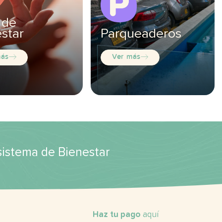
 de
star
Parqueaderos
más
Ver más
osistema de Bienestar
Haz tu pago
aquí