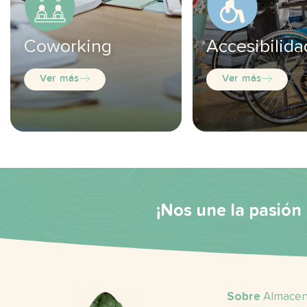
Coworking
Accesibilida
Ver más
Ver más
¡Nos une la pasión 
Sobre
Almacen