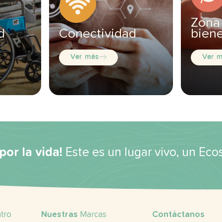
Zona
d
Conectividad
biene
Ver más
Ver 
por la vida!
Este es un lugar vivo, un Ec
tro
Nuestras
Marcas
Contáctanos