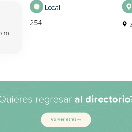
Local
254
p.m.
Quieres regresar
al directorio
Volver atrás