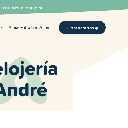
 6:00 a.m. a 6:00 p.m.
os
Almacentro con Alma
Contáctanos