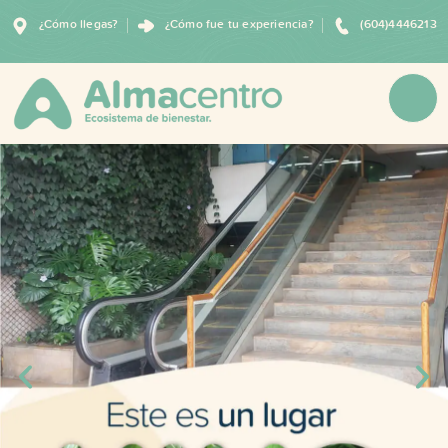
¿Cómo llegas?
¿Cómo fue tu experiencia?
(604)4446213