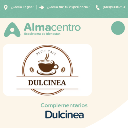
¿Cómo llegas?
¿Cómo fue tu experiencia?
(604)4446213
Complementarios
Dulcinea