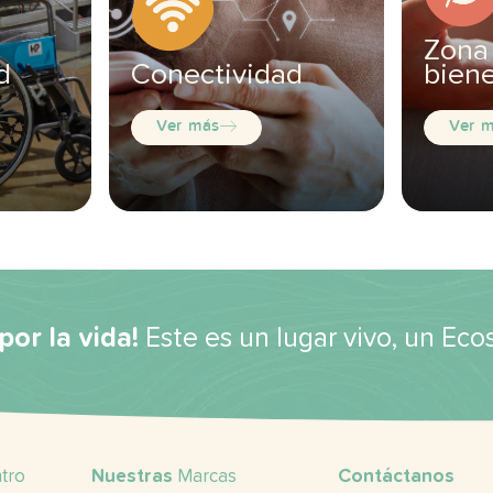
Zona
d
Conectividad
biene
Ver más
Ver 
por la vida!
Este es un lugar vivo, un Ec
tro
Nuestras
Marcas
Contáctanos