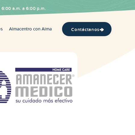
 6:00 a.m. a 6:00 p.m.
os
Almacentro con Alma
Contáctanos