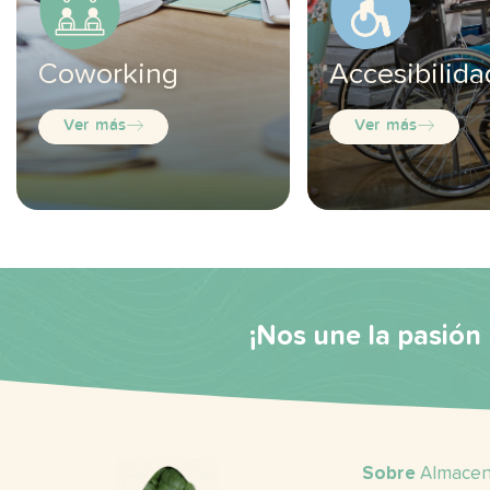
Coworking
Accesibilida
Ver más
Ver más
¡Nos une la pasión 
Sobre
Almacen