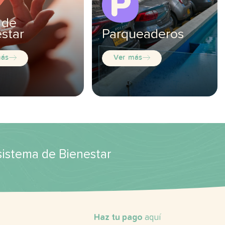
 de
star
Parqueaderos
más
Ver más
osistema de Bienestar
Haz tu pago
aquí