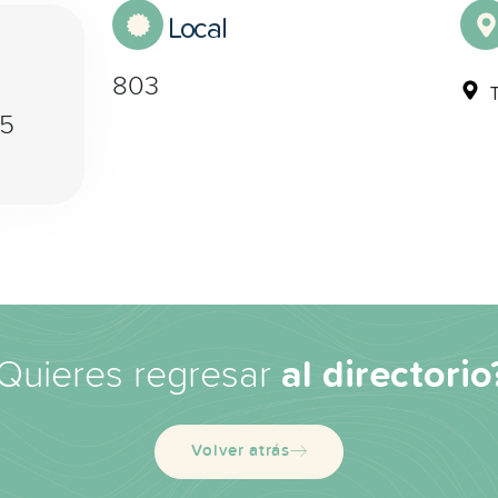
Local
803
15
Quieres regresar
al directorio
Volver atrás