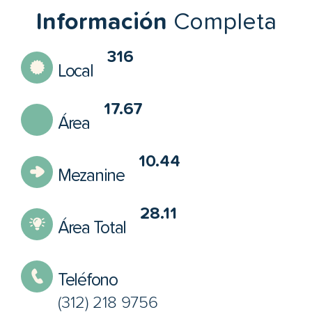
Información
Completa
316
Local
17.67
Área
10.44
Mezanine
28.11
Área Total
Teléfono
(312) 218 9756