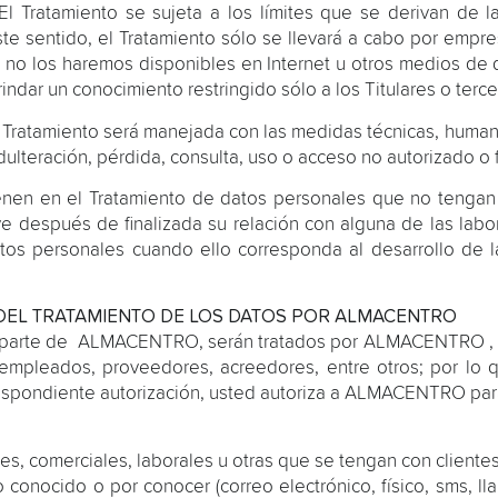
: El Tratamiento se sujeta a los límites que se derivan de 
este sentido, el Tratamiento sólo se llevará a cabo por empre
a, no los haremos disponibles en Internet u otros medios de
ndar un conocimiento restringido sólo a los Titulares o terce
a Tratamiento será manejada con las medidas técnicas, human
dulteración, pérdida, consulta, uso o acceso no autorizado o 
ienen en el Tratamiento de datos personales que no tengan 
usive después de finalizada su relación con alguna de las l
tos personales cuando ello corresponda al desarrollo de la
 DEL TRATAMIENTO DE LOS DATOS POR ALMACENTRO
 parte de ALMACENTRO, serán tratados por ALMACENTRO , en 
 empleados, proveedores, acreedores, entre otros; por lo 
espondiente autorización, usted autoriza a ALMACENTRO para
ales, comerciales, laborales u otras que se tengan con client
 conocido o por conocer (correo electrónico, físico, sms, ll