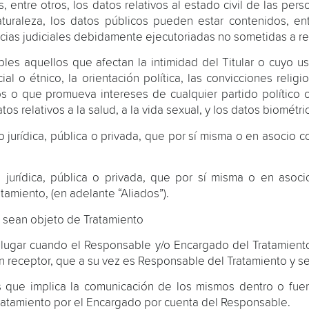
entre otros, los datos relativos al estado civil de las perso
turaleza, los datos públicos pueden estar contenidos, ent
encias judiciales debidamente ejecutoriadas no sometidas a re
les aquellos que afectan la intimidad del Titular o cuyo u
l o étnico, la orientación política, las convicciones religio
 o que promueva intereses de cualquier partido político o
os relativos a la salud, a la vida sexual, y los datos biométri
 jurídica, pública o privada, que por sí misma o en asocio c
jurídica, pública o privada, que por sí misma o en asoci
amiento, (en adelante “Aliados”).
 sean objeto de Tratamiento
e lugar cuando el Responsable y/o Encargado del Tratamien
n receptor, que a su vez es Responsable del Tratamiento y se
que implica la comunicación de los mismos dentro o fuera
Tratamiento por el Encargado por cuenta del Responsable.