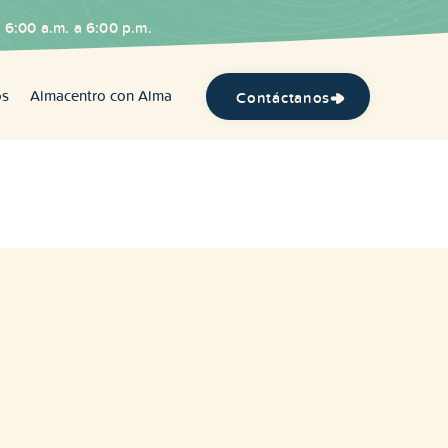
 6:00 a.m. a 6:00 p.m.
os
Almacentro con Alma
Contáctanos